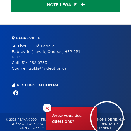
NOTE LÉGALE
FABREVILLE
360 boul. Curé-Labelle
Fabreville (Laval), Québec, H7P 2P1
Bur.:
Cell.:
514 262-9753
Courriel:
tsoklis@videotron.ca
RESTONS EN CONTACT
×
Avez-vous des
© 2026 RE/MAX 2001 – FRANCHISÉ INDÉPENDANT ET AUTONOME DE RE/MAX
questions?
QUÉBEC – TOUS DROITS RÉSERVÉS -
POLITIQUE DE CONFIDENTIALITÉ
-
CONDITIONS D'UTILISATION
-
GESTION DU CONSENTEMENT