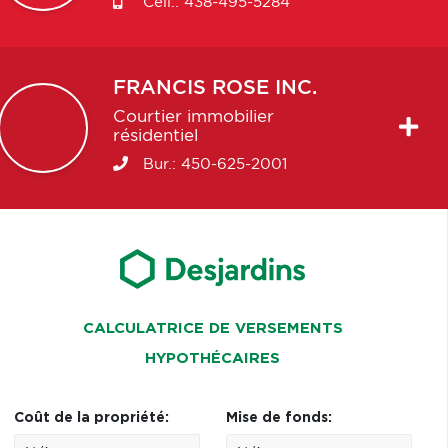
Cell.:
438-495-5284
FRANCIS
ROSE INC.
Courtier immobilier
résidentiel
Bur.:
450-625-2001
CALCULATRICE DE VERSEMENTS
HYPOTHÉCAIRES
Coût de la propriété:
Mise de fonds: