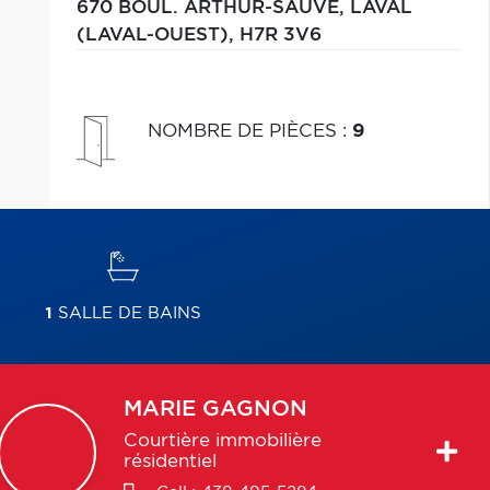
670 BOUL. ARTHUR-SAUVÉ,
LAVAL
(LAVAL-OUEST),
H7R 3V6
NOMBRE DE PIÈCES
:
9
1
SALLE DE BAINS
MARIE
GAGNON
Courtière immobilière
résidentiel