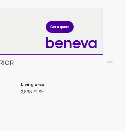
Get a quote
RIOR
Living area
2,898.72 SF