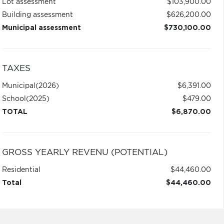
Lot assessment
$103,900.00
Building assessment
$626,200.00
Municipal assessment
$730,100.00
TAXES
Municipal
(2026)
$6,391.00
School
(2025)
$479.00
TOTAL
$6,870.00
GROSS YEARLY REVENU (POTENTIAL)
Residential
$44,460.00
Total
$44,460.00