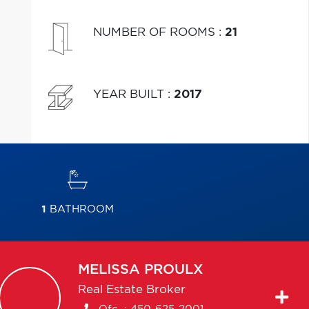
NUMBER OF ROOMS
:
21
YEAR BUILT
:
2017
1
BATHROOM
MELISSA
PROULX
Real Estate Broker