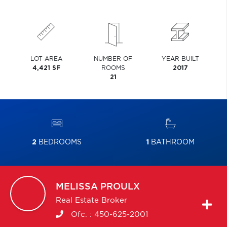
LOT AREA
NUMBER OF
YEAR BUILT
4,421 SF
ROOMS
2017
21
2
BEDROOMS
1
BATHROOM
MELISSA
PROULX
Real Estate Broker
Ofc. :
450-625-2001