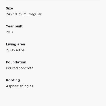
Size
24'7" X 39'7" Irregular
Year built
2017
Living area
2,895.49 SF
Foundation
Poured concrete
Roofing
Asphalt shingles