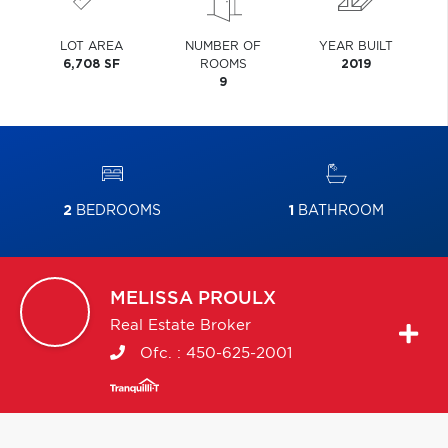
LOT AREA
NUMBER OF
YEAR BUILT
6,708 SF
ROOMS
2019
9
2
BEDROOMS
1
BATHROOM
MELISSA
PROULX
Real Estate Broker
Ofc. :
450-625-2001