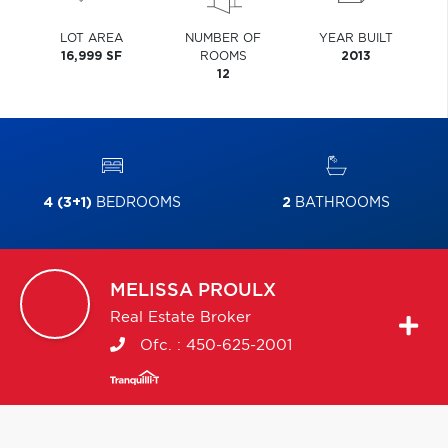
LOT AREA
NUMBER OF
YEAR BUILT
16,999 SF
ROOMS
2013
12
4 (3+1)
BEDROOMS
2
BATHROOMS
MELISSA
PROULX
Real Estate Broker
Ofc. :
450-625-2001